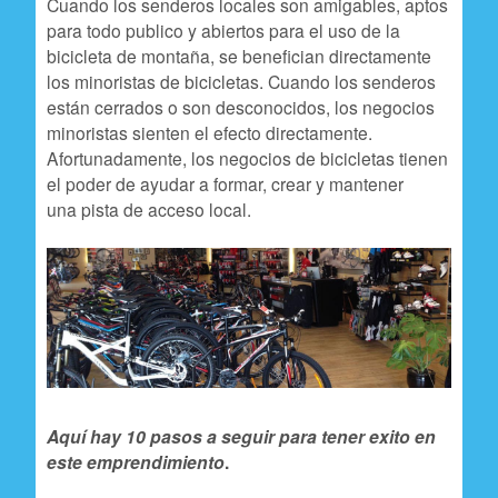
Cuando los senderos locales son amigables, aptos
n
para todo publico y abiertos para el uso de la
c
bicicleta de montaña, se benefician directamente
los minoristas de bicicletas. Cuando los senderos
i
están cerrados o son desconocidos, los negocios
p
minoristas sienten el efecto directamente.
Afortunadamente, los negocios de bicicletas tienen
a
el poder de ayudar a formar, crear y mantener
l
una pista de acceso local.
Aquí hay 10 pasos a seguir para tener exito en
este emprendimiento
.