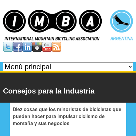
Pasar
al
contenido
principal
I
M
M
B
e
n
A
Consejos para la Industria
ú
p
Diez cosas que los minoristas de bicicletas que
pueden hacer para impulsar ciclismo de
r
montaña y sus negocios
i