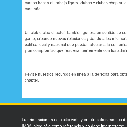
manos hacen el trabajo ligero, clubes y clubes chapter 
p
montaña.
a
l
Un club o club chapter también genera un sentido de com
gente, creando nuevas relaciones y dando a los miembro
política local y nacional que puedan afectar a la comun
y un compromiso que resuena fuertemente con los adminis
Revise nuestros recursos en línea a la derecha para obt
chapter.
La orientación en este sitio web, y en otros documentos d
IMBA, sirve sólo como referencia y no debe interpretarse