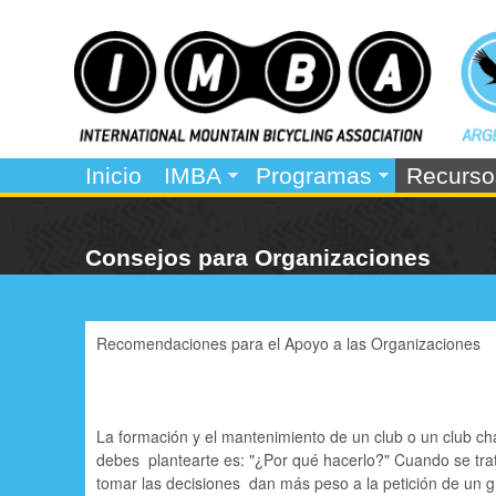
I
M
Inicio
IMBA
Programas
Recurso
e
M
n
B
Consejos para Organizaciones
ú
A
p
r
Recomendaciones para el Apoyo a las Organizaciones
i
n
La formación y el mantenimiento de un club o un club ch
c
debes plantearte es: "¿Por qué hacerlo?" Cuando se tra
i
tomar las decisiones dan más peso a la petición de un g