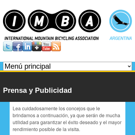
Pasar
al
contenido
principal
I
M
M
B
e
n
A
Prensa y Publicidad
ú
p
Lea cuidadosamente los concejos que le
brindamos a continuación, ya que serán de mucha
r
utilidad para garantizar el éxito deseado y el mayor
i
rendimiento posible de la visita.