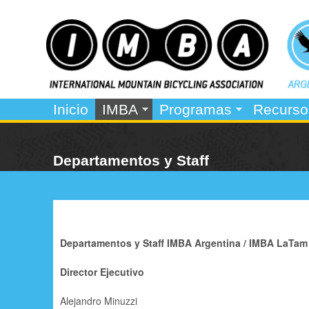
I
M
Inicio
IMBA
Programas
Recurso
e
M
n
B
Departamentos y Staff
ú
A
p
r
i
Departamentos y Staff IMBA Argentina / IMBA LaTam
n
Director Ejecutivo
c
i
Alejandro Minuzzi